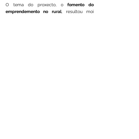
O tema do proxecto, o 
fomento do 
emprendemento no rural
, resultou moi 
interesante e mantívose ocupados e 
motivados durante todo o intercambio. 
Ademais, o programa incluíu unha gran 
variedade de actividades, dende 
obradoiros prácticos ata excursións 
culturais, que fixeron pasar o tempo 
voando. E por se fose pouco, tamén 
tivemos a sorte de coincidir co Mundial, 
polo que puidemos gozar duns partidos 
emocionantes en boa compañía. En 
definitiva, foi unha experiencia inesquecible 
que mellorou as nosas habilidades e 
coñecementos, e tamén nos permitiu gozar 
de moitos momentos divertidos e 
entretidos. 
Grazas a todos os que o fixestes 
posible!
#vivevaldeorras