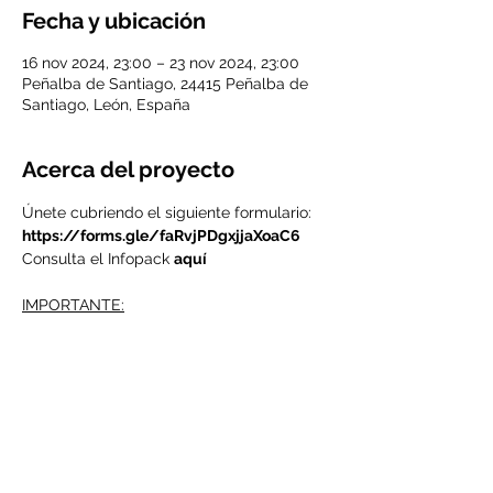
Fecha y ubicación
16 nov 2024, 23:00 – 23 nov 2024, 23:00
Peñalba de Santiago, 24415 Peñalba de
Santiago, León, España
Acerca del proyecto
Únete cubriendo el siguiente formulario: 
https://forms.gle/faRvjPDgxjjaXoaC6
Consulta el Infopack 
aquí
IMPORTANTE:
Para participar en este curso de 
formación debes ser socio/a de 
Valdeorras Vive.
Si ya eres uno de los nuestros, tranquilo, 
está todo listo.
Si aún no eres socio de Valdeorras Vive 