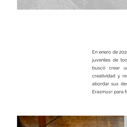
En enero de 2025
juveniles de to
buscó crear un
creatividad y r
abordar sus des
Erasmus+ para for