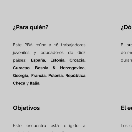
¿Para quién?
¿Dó
Este PBA reúne a 16 trabajadores
El pr
juveniles y educadores de diez
de m
países:
España, Estonia, Croacia,
dura
Curacao, Bosnia & Herzegovina,
Georgia, Francia, Polonia, República
Checa
y
Italia
.
Objetivos
El 
Este encuentro está dirigido a
Los c