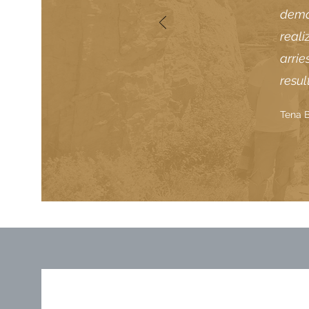
demá
real
arrie
resul
Tena B