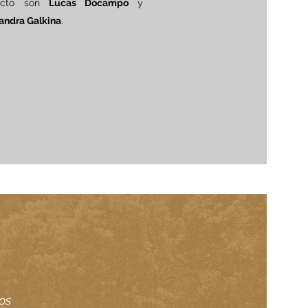
ecto son
Lucas Docampo
y
andra Galkina
.
os