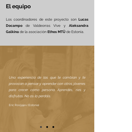
El equipo
Los coordinadores de este proyecto son
Lucas
Docampo
de Valdeorras Vive y
Aleksandra
Galkina
de la asociación
Ethos MTÜ
de Estonia.
Una experiencia de las que te cambian y te
provocan a pensar y aprender con otros jóvenes
para crecer como persona. Aprendes, ríes y
disfrutas. No os lo perdáis.
Eric Rosljajev (Estonia)