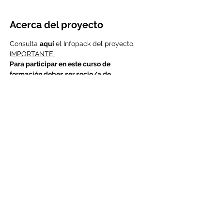
Acerca del proyecto
Consulta 
aquí 
el Infopack del proyecto.
IMPORTANTE:
Para participar en este curso de 
formación debes ser socio/a de 
Valdeorras Vive.
Si ya eres uno de los nuestros, tranquilo, 
está todo listo.
Si aún no eres socio de Valdeorras Vive 
deberás abonar al ser seleccionado la 
cuota de socio de 20€ anuales.
Compartir este evento