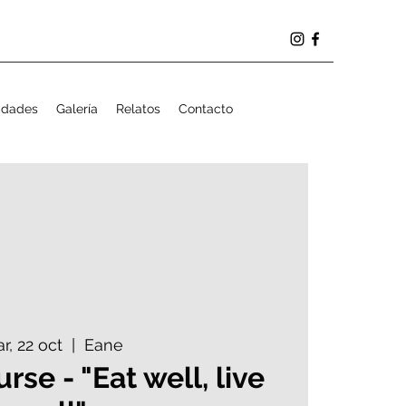
idades
Galería
Relatos
Contacto
r, 22 oct
  |  
Eane
rse - "Eat well, live