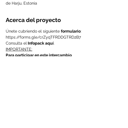
de Harju, Estonia
Acerca del proyecto
Únete cubriendo el siguiente 
formulario
: 
https://forms.gle/crZyqTFRDDGTRD2B7
Consulta el
Infopack aquí
.
IMPORTANTE:
Para participar en este intercambio 
juvenil debes ser socio/a de Valdeorras 
Vive.
Si ya eres uno de los nuestros, tranquilo, 
está todo listo.
Si aún no eres socio de Valdeorras Vive 
deberás abonar al ser seleccionado la 
cuota de socio de 20€ anuales.