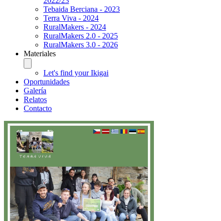
2022/23
Tebaida Berciana - 2023
Terra Viva - 2024
RuralMakers - 2024
RuralMakers 2.0 - 2025
RuralMakers 3.0 - 2026
Materiales
Let's find your Ikigai
Oportunidades
Galería
Relatos
Contacto