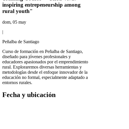
inspiring entrepeneurship among
rural youth"
dom, 05 may
|
Peñalba de Santiago
Curso de formación en Peñalba de Santiago,
diseñado para jóvenes profesionales y
educadores apasionados por el emprendimiento
rural. Exploraremos diversas herramientas y
metodologías desde el enfoque innovador de la
educación no formal, especialmente adaptado a
entornos rurales.
Fecha y ubicación
05 may 2024, 0:00 – 12 may 2024, 0:00
Peñalba de Santiago, 24415 Peñalba de
Santiago, León, España