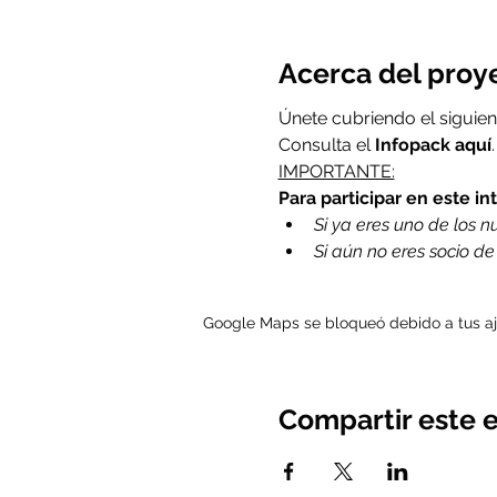
Acerca del proy
Únete cubriendo el siguien
Consulta el
 Infopack 
aquí
.
IMPORTANTE:
Para participar en este i
Si ya eres uno de los nue
Si aún no eres socio d
Google Maps se bloqueó debido a tus aju
Compartir este 