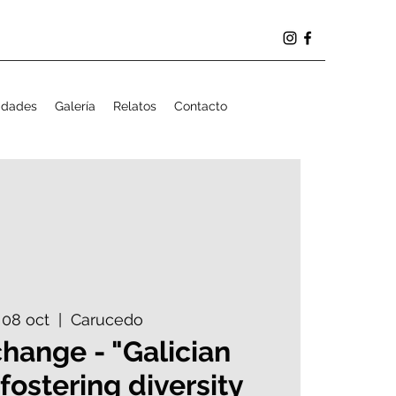
idades
Galería
Relatos
Contacto
 08 oct
  |  
Carucedo
hange - "Galician
fostering diversity