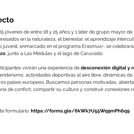
ecto
5 jóvenes de entre 18 y 25 años y 1 líder de grupo mayor de 
resados en la naturaleza, el bienestar, el aprendizaje intercul
o juvenil, enmarcado en el programa Erasmus+, se celebrará 
rzo
, junto a Las Médulas y el lago de Carucedo.
icipantes vivirán una experiencia de 
desconexión digital y 
nderismo, actividades deportivas al aire libre, dinámicas de
tros países europeos. Buscamos personas motivadas, abiertas
ona de confort, compartir su cultura y construir conexiones r
te formulario:
https://forms.gle/6kWk7U55Wq9mPh6q9