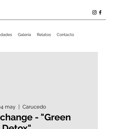
idades
Galería
Relatos
Contacto
 04 may
  |  
Carucedo
xchange - "Green
Detox"