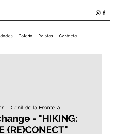
idades
Galería
Relatos
Contacto
ar
  |  
Conil de la Frontera
change - "HIKING:
E (RE)CONECT"