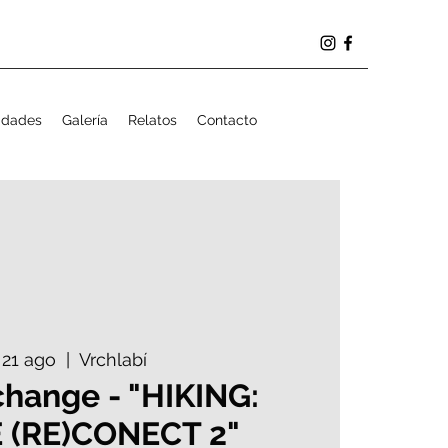
idades
Galería
Relatos
Contacto
, 21 ago
  |  
Vrchlabí
change - "HIKING:
 (RE)CONECT 2"