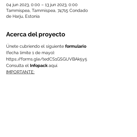
04 jun 2023, 0:00 – 13 jun 2023, 0:00
Tammispea, Tammispea, 74715 Condado
de Harju, Estonia
Acerca del proyecto
Únete cubriendo el siguiente 
formulario
(fecha límite 1 de mayo): 
https://forms.gle/tedCS1GSGUVBAk5y5
Consulta el 
Infopack 
aquí
.
IMPORTANTE:
Para participar en este intercambio 
juvenil debes ser socio/a de Valdeorras 
Vive.
Si ya eres uno de los nuestros, tranquilo, 
está todo listo.
Si aún no eres socio de Valdeorras Vive 
deberás abonar al ser seleccionado la 
cuota de socio de 20€ anuales.