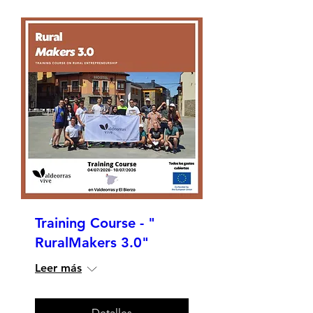
Training Course - "
RuralMakers 3.0"
Leer más
Detalles