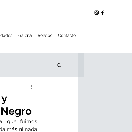
idades
Galería
Relatos
Contacto
 y
r Negro
l que fuimos 
da más ni nada 