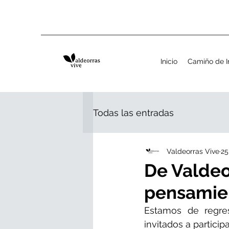
Inicio
Camiño de I
Todas las entradas
Valdeorras Vive
25
De Valdeo
pensamien
Estamos de regre
invitados a particip