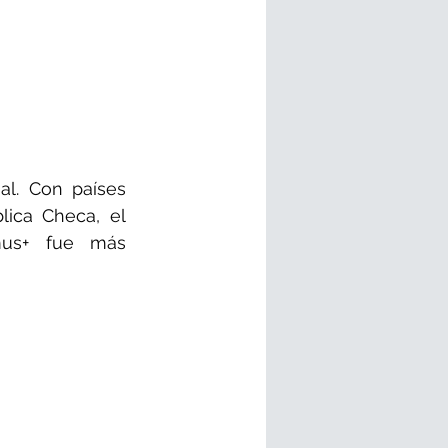
l. Con países 
ica Checa, el 
mus+ fue más 