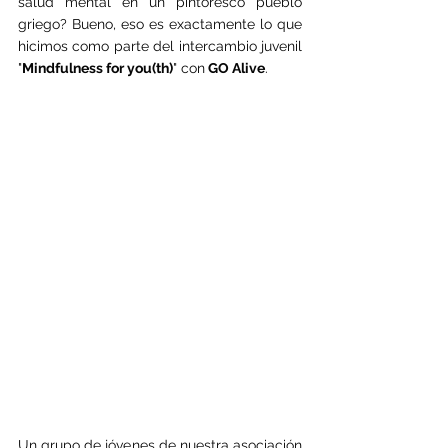
salud mental en un pintoresco pueblo 
griego? Bueno, eso es exactamente lo que 
hicimos como parte del intercambio juvenil 
"
Mindfulness for you(th)
" con
 GO Alive
.
Un grupo de jóvenes de nuestra asociación 