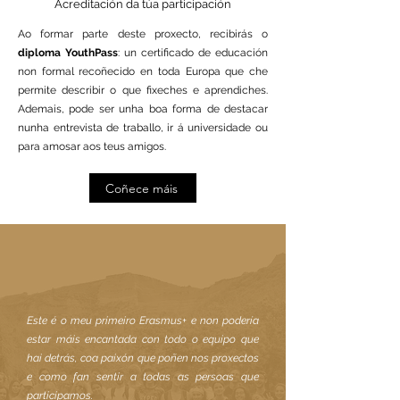
Acreditación da túa participación
Ao formar parte deste proxecto, recibirás o
diploma YouthPass
: un certificado de educación
non formal recoñecido en toda Europa que che
permite describir o que fixeches e aprendiches.
Ademais, pode ser unha boa forma de destacar
nunha entrevista de traballo, ir á universidade ou
para amosar aos teus amigos.
Coñece máis
Este é o meu primeiro Erasmus+ e non podería
estar máis encantada con todo o equipo que
hai detrás, coa paixón que poñen nos proxectos
e como fan sentir a todas as persoas que
participamos.