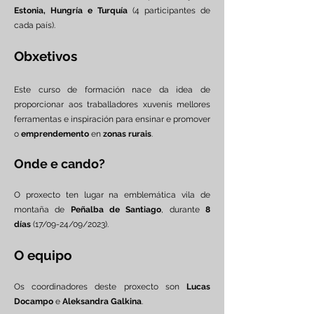
Estonia, Hungría e Turquía
(4 participantes de
cada país).
Obxetivos
Este curso de formación nace da idea de
proporcionar aos traballadores xuvenís mellores
ferramentas e inspiración para ensinar e promover
o
emprendemento
en
zonas rurais
.
Onde e cando?
O proxecto ten lugar na emblemática vila de
montaña de
Peñalba de Santiago
, durante
8
días
(17/09-24/09/2023).
O equipo
Os coordinadores deste proxecto son
Lucas
Docampo
e
Aleksandra Galkina
.