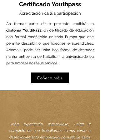
Certificado Youthpass
Acreditación da túa participación
Ao formar parte deste proxecto, recibirás o
diploma YouthPass
: un certificado de educación
non formal recoñecido en toda Europa que che
permite describir o que fixeches e aprendiches.
Ademais, pode ser unha boa forma de destacar
nunha entrevista de traballo, ir á universidade ou
para amosar aos teus amigos.
Coñece máis
Unha experiencia marabillosa, única e
completa na que traballamos temas como o
desenvolvemento empresarial no rural. Se estás