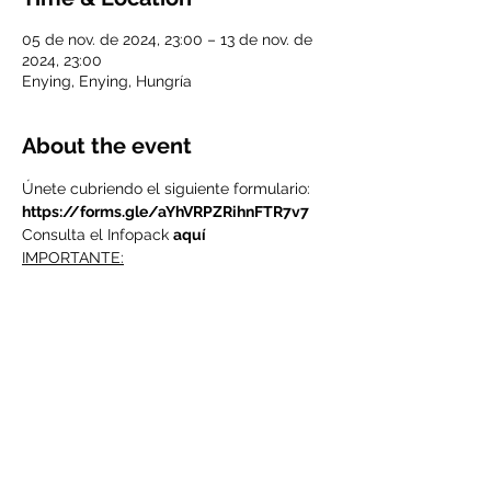
05 de nov. de 2024, 23:00 – 13 de nov. de
2024, 23:00
Enying, Enying, Hungría
About the event
Únete cubriendo el siguiente formulario: 
https://forms.gle/aYhVRPZRihnFTR7v7
Consulta el Infopack 
aquí
IMPORTANTE:
Para participar en este curso de 
formación debes ser socio/a de 
Valdeorras Vive.
Si ya eres uno de los nuestros, tranquilo, 
está todo listo.
Si aún no eres socio de Valdeorras Vive 
deberás abonar al ser seleccionado la 
cuota de socio de 20€ anuales.