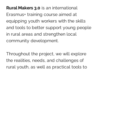
Rural Makers 3.0
 is an international 
Erasmus+ training course aimed at 
equipping youth workers with the skills 
and tools to better support young people 
in rural areas and strengthen local 
community development.
Throughout the project, we will explore 
the realities, needs, and challenges of 
rural youth, as well as practical tools to 
foster entrepreneurship, active 
participation, and local development 
through youth work.
From Valdeorras Vive, we are looking for 
Spanish participants or residents in Spain, 
over 18 years old, with experience in 
associations, Erasmus+ projects, or youth 
work.
Join us by filling in the following form: 