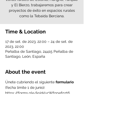
y El Bierzo, trabajaremos para crear
proyectos de éxito en espacios rurales
como la Tebaida Berciana.
Time & Location
17 de set. de 2023, 22:00 – 24 de set. de
2023, 22:00
Peñalba de Santiago, 24415 Peñalba de
Santiago, León, España
About the event
Únete cubriendo el siguiente 
formulario 
(fecha límite 1 de junio): 
https://forms.gle/ksj9VucWfgpefqzt6
Consulta el Infopack 
aquí
.
IMPORTANTE:
Para participar en este curso de 
formación debes ser socio/a de 