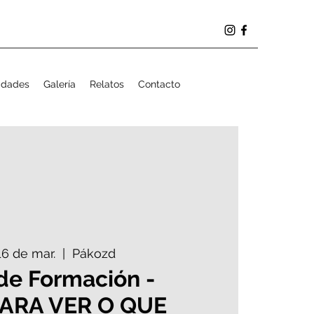
idades
Galería
Relatos
Contacto
16 de mar.
  |  
Pákozd
de Formación -
PARA VER O QUE