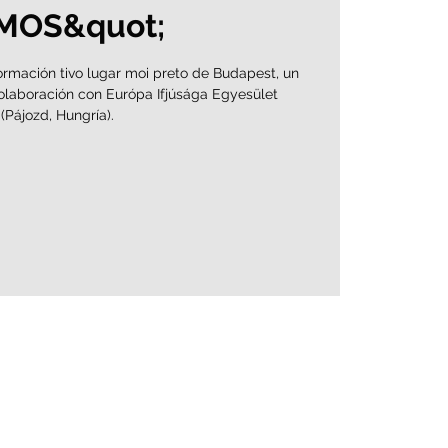
MOS&quot;
rmación tivo lugar moi preto de Budapest, un
olaboración con Európa Ifjúsága Egyesület
(Pájozd, Hungría).