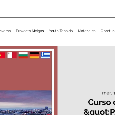
nverno
Proxecto Meigas
Youth Tebaida
Materiales
Oportun
mér., 
Curso 
&quot;