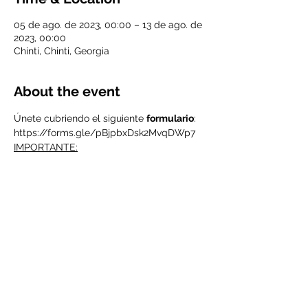
05 de ago. de 2023, 00:00 – 13 de ago. de
2023, 00:00
Chinti, Chinti, Georgia
About the event
Únete cubriendo el siguiente 
formulario
: 
https://forms.gle/pBjpbxDsk2MvqDWp7
IMPORTANTE:
Para participar en este intercambio 
juvenil debes ser socio/a de Valdeorras 
Vive.
Si ya eres uno de los nuestros, tranquilo, 
está todo listo.
Si aún no eres socio de Valdeorras Vive 
deberás abonar al ser seleccionado la 
cuota de socio de 20€ anuales.