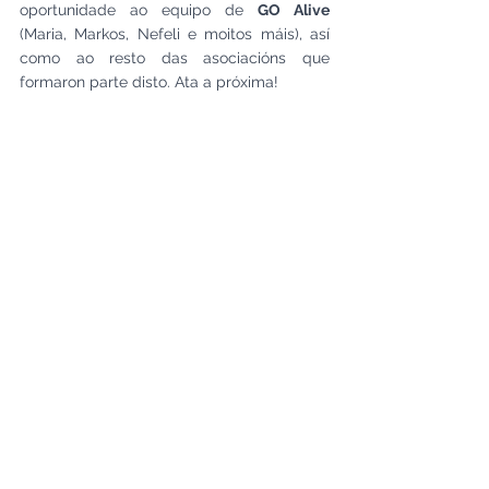
oportunidade ao equipo de 
GO Alive
(Maria, Markos, Nefeli e moitos máis), así 
como ao resto das asociacións que 
formaron parte disto. Ata a próxima!
#erasmusplus
#vivevaldeorras
See All
Recent Posts