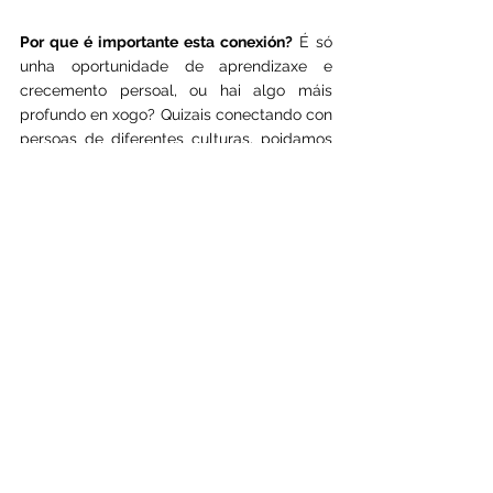
Por que é importante esta conexión?
 É só 
unha oportunidade de aprendizaxe e 
crecemento persoal, ou hai algo máis 
profundo en xogo? Quizais conectando con 
persoas de diferentes culturas, poidamos 
atopar unha sensación de unidade e 
comprensión que transcende as nosas 
diferenzas. Quizais, ao coñecer as historias 
e experiencias dos outros, poidamos 
atopar un terreo común para traballar 
xuntos cara a un futuro mellor.